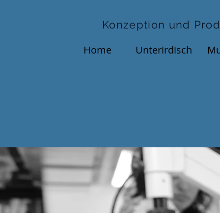
spelefilm
Uwe Krüg
Konzeption und Prod
Home
Unterirdisch
M