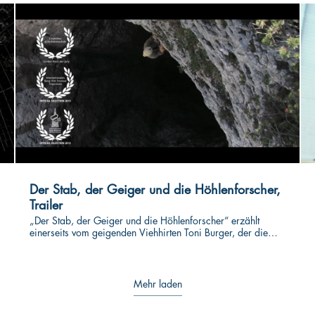
Der Stab, der Geiger und die Höhlenforscher,
Trailer
„Der Stab, der Geiger und die Höhlenforscher“ erzählt
einerseits vom geigenden Viehhirten Toni Burger, der die
tolle Akustik der Höhle für seine Musik nutzt. Andererseits
vom mysteriösen Fund eines aus dem Eis ragenden, mit
feinen Schnitzereien verzierten Holzstabes. Das Bindeglied
bilden die Höhlenforscher, die Toni in die Höhle und den
Mehr laden
Stab aus der Höhle bringen. Der Film erzählt nicht nur die
Entdeckung des Fundes sowie dessen wissenschaftliche und