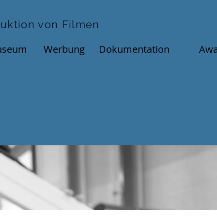
er
uktion von Filmen
useum
Werbung
Dokumentation
Awa